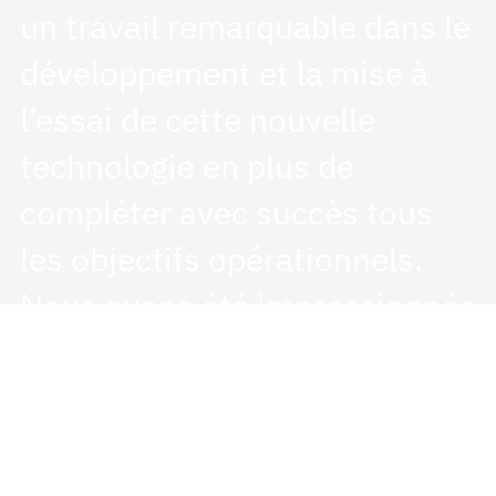
un travail remarquable dans le
développement et la mise à
l’essai de cette nouvelle
technologie en plus de
compléter avec succès tous
les objectifs opérationnels.
Nous avons été impressionnés
par l’éthique de travail de
l’équipe d’ARA Robotique et
nous sommes très satisfaits
du bilan de ce projet.